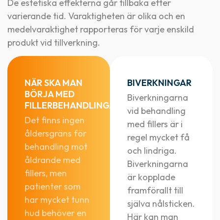
De estetiska effekterna går tillbaka efter
varierande tid. Varaktigheten är olika och en
medelvaraktighet rapporteras för varje enskild
produkt vid tillverkning.
NÄR SKA MAN
BIVERKNINGAR
BÖRJA MED
Biverkningarna
FILLERBEHANDLINGAR?
vid behandling
Det finns ingen
med fillers är i
åldersgräns för
regel mycket få
behandling mot
och lindriga.
åldrande med
Biverkningarna
fillers, men
är kopplade
patienter som
framförallt till
har mycket tunn
själva nålsticken.
hud behöver en
Här kan man