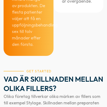
är övergående.
av produkten. De
flesta patienter
väljer att få en
uppföljningsbehandling
sex till tolv
månader efter
den första.
GET STARTED
VAD ÄR SKILLNADEN MELLAN
OLIKA FILLERS?
Olika företag tillverkar olika märken av fillers som
till exempel Stylage. Skillnaden mellan preparaten