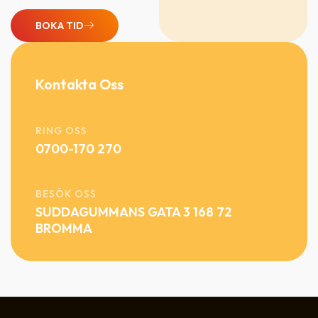
BOKA TID
Kontakta Oss
RING OSS
0700-170 270
BESÖK OSS
SUDDAGUMMANS GATA 3 168 72
BROMMA