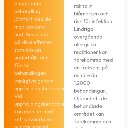
annorlunda
räkna in
behandling
blåmärken och
jämfört med de
risk för infektion.
med tjockare
Lindriga,
hud. Beroende
övergående
på vilka effekter
allergiska
som önskas
reaktioner kan
underhålls den
förekomma med
första
en frekvens på
behandlingen
mindre än
vanligtvis genom
1:2000
uppföljningsbehandlingar.
behandlingar.
Vid
Ojämnhet i det
uppföljningsbehandlingar
behandlade
kan man normalt
området kan
sett använda en
förekomma och
mindre mängd